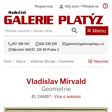
help
person
Registrovat
Můj účet / Přihlásit se
search
≡
Menu
call
phone_iphone
mail
257 328 547
602 239 239
galerie@galerieplatyz.cz
location_on
Národní 416/37, 110 00 Praha 1
contact_support
Úvod
/
Aukce
/
Vladislav Mirvald – Geometrie
Nápověda
Vladislav Mirvald
Geometrie
ID: 246807 -
Více o autorovi