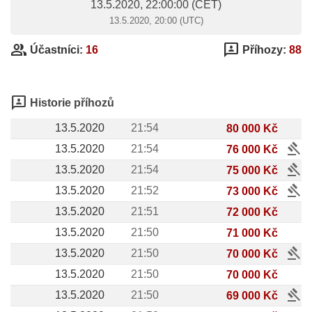
13.5.2020, 22:00:00
(CET)
13.5.2020, 20:00 (UTC)
group
3p
Účastníci:
16
Příhozy:
88
3p
Historie příhozů
13.5.2020
21:54
80 000 Kč
gavel
13.5.2020
21:54
76 000 Kč
gavel
13.5.2020
21:54
75 000 Kč
gavel
13.5.2020
21:52
73 000 Kč
13.5.2020
21:51
72 000 Kč
13.5.2020
21:50
71 000 Kč
gavel
13.5.2020
21:50
70 000 Kč
13.5.2020
21:50
70 000 Kč
gavel
13.5.2020
21:50
69 000 Kč