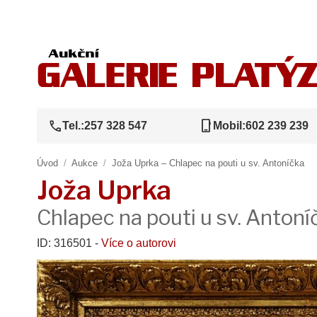
call
phone_iphone
Tel.:
257 328 547
Mobil:
602 239 239
Úvod
/
Aukce
/
Joža Uprka – Chlapec na pouti u sv. Antoníčka
Joža Uprka
Chlapec na pouti u sv. Antoní
ID: 316501 -
Více o autorovi