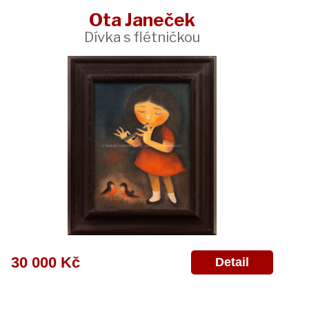
Ota Janeček
Dívka s flétničkou
30 000 Kč
Detail