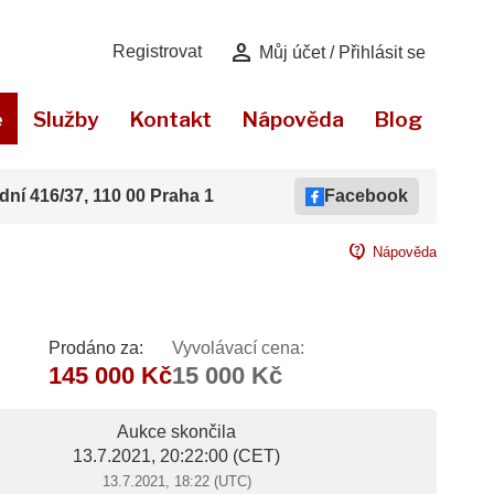
person
Registrovat
Můj účet / Přihlásit se
e
Služby
Kontakt
Nápověda
Blog
dní 416/37, 110 00 Praha 1
Facebook
contact_support
Nápověda
Prodáno za:
Vyvolávací cena:
145 000 Kč
15 000 Kč
Aukce skončila
13.7.2021, 20:22:00
(CET)
13.7.2021, 18:22 (UTC)