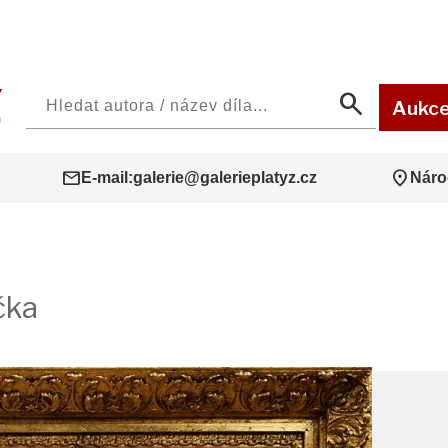
search
Aukc
mail
location_on
E-mail:
galerie@galerieplatyz.cz
Náro
čka