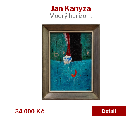
Jan Kanyza
Modrý horizont
34 000 Kč
Detail