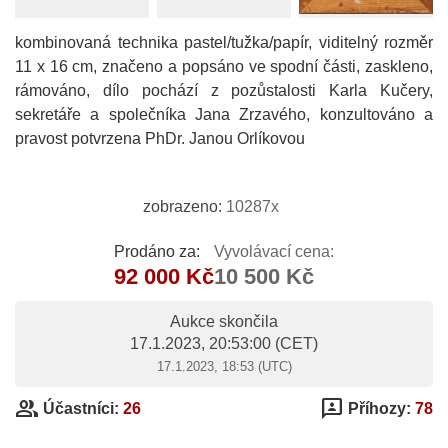
kombinovaná technika pastel/tužka/papír, viditelný rozměr
11 x 16 cm, značeno a popsáno ve spodní části, zaskleno,
rámováno, dílo pochází z pozůstalosti Karla Kučery,
sekretáře a společníka Jana Zrzavého, konzultováno a
pravost potvrzena PhDr. Janou Orlíkovou
zobrazeno:
10287x
Prodáno za:
Vyvolávací cena:
92 000 Kč
10 500 Kč
Aukce skončila
17.1.2023, 20:53:00
(CET)
17.1.2023, 18:53 (UTC)
group
3p
Účastníci:
26
Příhozy:
78