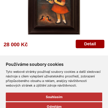
Detail
28 000 Kč
Používáme soubory cookies
Tyto webové stránky používají soubory cookies a další sledovací
nástroje s cílem vylepšení uživatelského prostředí, zobrazení
přizpůsobeného obsahu a reklam, analýzy návštěvnosti
Všeobecné obchodní podmínky
Reklamační řád
Ochrana osobních údajů
webových stránek a zjištění zdroje návštěvnosti.
Poskytnutí osobních údajů
Deklarace o ochraně os. údajů
Nápověda
Mapa
Souhlasím
© 2011-2026
Aukční Galerie Platýz
Odmítám