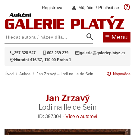
help
person
Registrovat
Můj účet / Přihlásit se
search
≡
Menu
call
phone_iphone
mail
257 328 547
602 239 239
galerie@galerieplatyz.cz
location_on
Národní 416/37, 110 00 Praha 1
contact_support
Úvod
/
Aukce
/
Jan Zrzavý – Lodi na Ile de Sein
Nápověda
Jan Zrzavý
Lodi na Ile de Sein
ID: 397304 -
Více o autorovi