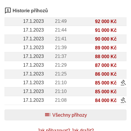
3p
Historie příhozů
17.1.2023
21:49
92 000 Kč
17.1.2023
21:44
91 000 Kč
17.1.2023
21:41
90 000 Kč
17.1.2023
21:39
89 000 Kč
17.1.2023
21:37
88 000 Kč
17.1.2023
21:29
87 000 Kč
17.1.2023
21:25
86 000 Kč
gavel
17.1.2023
21:10
85 000 Kč
17.1.2023
21:10
85 000 Kč
gavel
17.1.2023
21:08
84 000 Kč
toc
Všechny příhozy
Jak přihazovat?
Jak dražit?