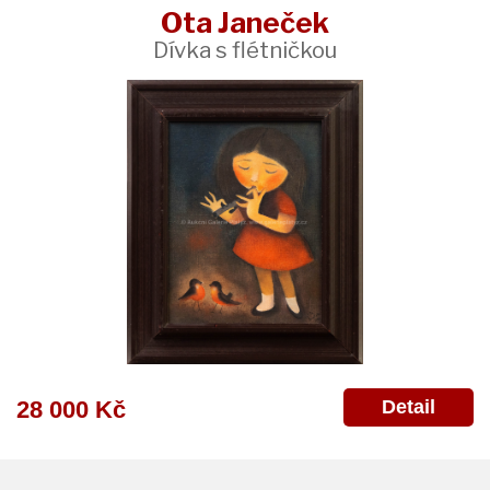
Ota Janeček
Dívka s flétničkou
Detail
28 000 Kč