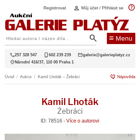
help
person
Registrovat
Můj účet / Přihlásit se
search
≡
Menu
call
phone_iphone
mail
257 328 547
602 239 239
galerie@galerieplatyz.cz
location_on
Národní 416/37, 110 00 Praha 1
contact_support
Úvod
/
Aukce
/
Kamil Lhoták – Žebráci
Nápověda
Kamil Lhoták
Žebráci
ID: 78516 -
Více o autorovi