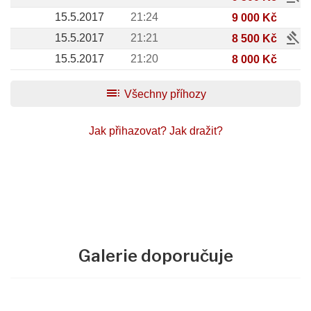
15.5.2017
21:24
9 000 Kč
gavel
15.5.2017
21:21
8 500 Kč
15.5.2017
21:20
8 000 Kč
toc
Všechny příhozy
Jak přihazovat?
Jak dražit?
Galerie doporučuje