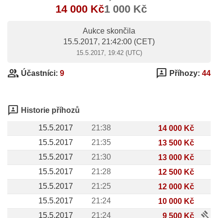
14 000 Kč
1 000 Kč
Aukce skončila
15.5.2017, 21:42:00
(CET)
15.5.2017, 19:42 (UTC)
group
3p
Účastníci:
9
Příhozy:
44
3p
Historie příhozů
15.5.2017
21:38
14 000 Kč
15.5.2017
21:35
13 500 Kč
15.5.2017
21:30
13 000 Kč
15.5.2017
21:28
12 500 Kč
15.5.2017
21:25
12 000 Kč
15.5.2017
21:24
10 000 Kč
gavel
15.5.2017
21:24
9 500 Kč