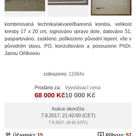
kombinovaná technika/akvarel/barevná kresba, velikost
kresby 17 x 20 cm, signováno vpravo dole, datováno 51,
paspartováno, zaskleno, poškozeno původní lepení, vše v
původním stavu, PO, konzultováno a posouzeno PhDr.
Janou Orlíkovou
zobrazeno:
11064x
Prodáno za:
Vyvolávací cena:
68 000 Kč
10 000 Kč
Aukce skončila
7.9.2017, 21:42:00
(CET)
7.9.2017, 19:42 (UTC)
group
3p
Účastníci:
15
Příhozy:
57