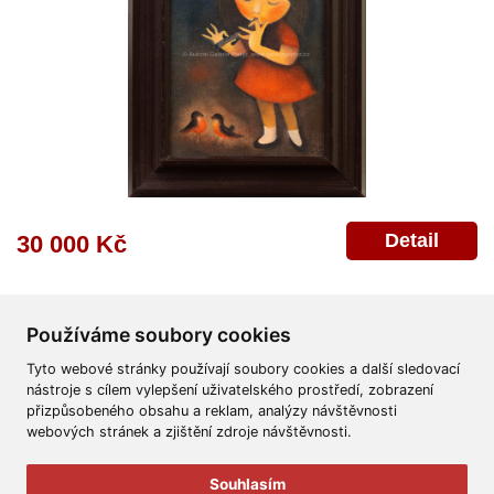
Detail
30 000 Kč
Používáme soubory cookies
Tyto webové stránky používají soubory cookies a další sledovací
nástroje s cílem vylepšení uživatelského prostředí, zobrazení
přizpůsobeného obsahu a reklam, analýzy návštěvnosti
Všeobecné obchodní podmínky
Reklamační řád
Ochrana osobních údajů
webových stránek a zjištění zdroje návštěvnosti.
Poskytnutí osobních údajů
Deklarace o ochraně os. údajů
Nápověda
Mapa
Souhlasím