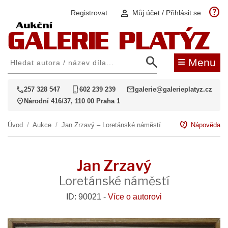
help
person
Registrovat
Můj účet / Přihlásit se
search
≡
Menu
call
phone_iphone
mail
257 328 547
602 239 239
galerie@galerieplatyz.cz
location_on
Národní 416/37, 110 00 Praha 1
contact_support
Úvod
/
Aukce
/
Jan Zrzavý – Loretánské náměstí
Nápověda
Jan Zrzavý
Loretánské náměstí
ID: 90021 -
Více o autorovi