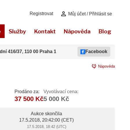
person
Registrovat
Můj účet / Přihlásit se
e
Služby
Kontakt
Nápověda
Blog
dní 416/37, 110 00 Praha 1
Facebook
contact_support
Nápověda
Prodáno za:
Vyvolávací cena:
37 500 Kč
5 000 Kč
Aukce skončila
17.5.2018, 20:42:00
(CET)
17.5.2018, 18:42 (UTC)