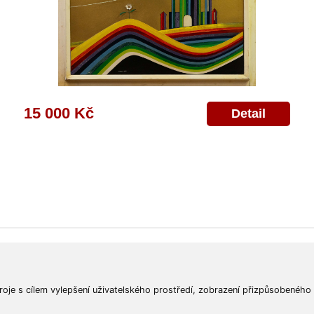
15 000 Kč
Detail
ajů
Poskytnutí osobních údajů
Deklarace o ochraně os. údajů
Nápověda
Mapa
roje s cílem vylepšení uživatelského prostředí, zobrazení přizpůsobeného