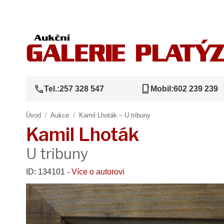
call
phone_iphone
Tel.:
257 328 547
Mobil:
602 239 239
Úvod
/
Aukce
/
Kamil Lhoták – U tribuny
Kamil Lhoták
U tribuny
ID: 134101 -
Více o autorovi