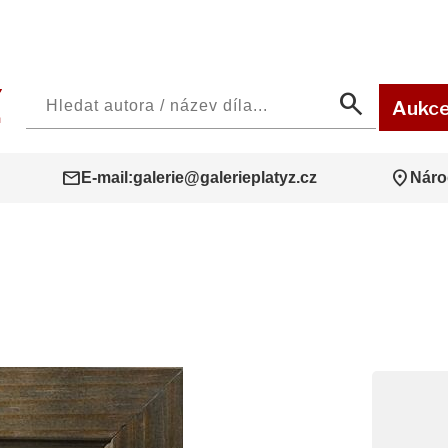
search
Aukc
mail
location_on
E-mail:
galerie@galerieplatyz.cz
Náro