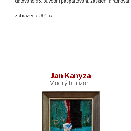
datováno 56, původní paspartování, zasklení a rámová
zobrazeno:
3015x
Jan Kanyza
Modrý horizont