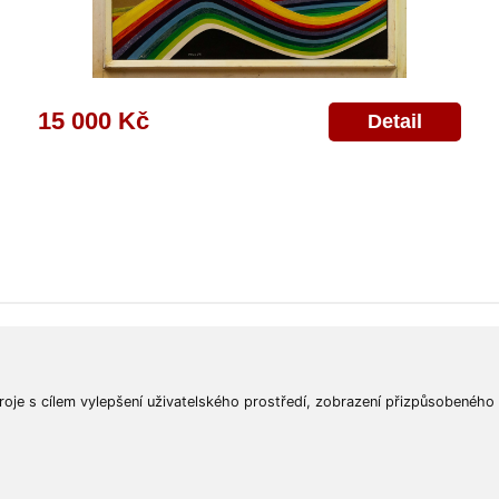
15 000 Kč
Detail
ajů
Poskytnutí osobních údajů
Deklarace o ochraně os. údajů
Nápověda
Mapa
roje s cílem vylepšení uživatelského prostředí, zobrazení přizpůsobeného