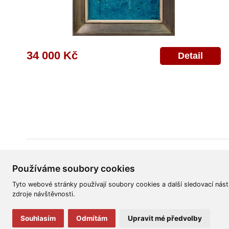
34 000 Kč
Detail
Všeobecné obchodní podmínky
Reklamační řád
Ochrana osobních úd
Používáme soubory cookies
Tyto webové stránky používají soubory cookies a další sledovací nást
zdroje návštěvnosti.
Souhlasím
Odmítám
Upravit mé předvolby