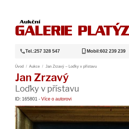
call
phone_iphone
Tel.:
257 328 547
Mobil:
602 239 239
Úvod
/
Aukce
/
Jan Zrzavý – Loďky v přístavu
Jan Zrzavý
Loďky v přístavu
ID: 165801 -
Více o autorovi