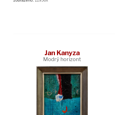
zobrazeno:
11956x
Jan Kanyza
Modrý horizont