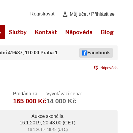
person
Registrovat
Můj účet / Přihlásit se
e
Služby
Kontakt
Nápověda
Blog
dní 416/37, 110 00 Praha 1
Facebook
contact_support
Nápověda
Prodáno za:
Vyvolávací cena:
165 000 Kč
14 000 Kč
Aukce skončila
16.1.2019, 20:48:00
(CET)
16.1.2019, 18:48 (UTC)